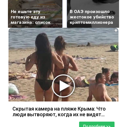
Не ешьте эту
В ОАЭ произошло
готовую еду из
жестокое убийство
магазина: список
криптомиллионера
i
Скрытая камера на пляже Крыма: Что
люди вытворяют, когда их не видят...
Подробнее >>