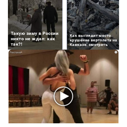
Такую зиму в России
Как выглядит место
никто не ждал: как
крушение вертолета на
так?!
Кавказе: смотреть
i