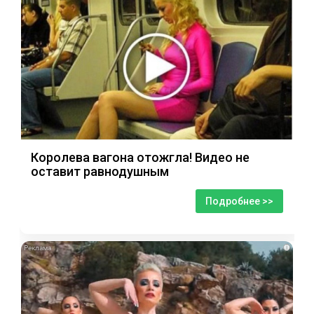
Королева вагона отожгла! Видео не
оставит равнодушным
Подробнее >>
i