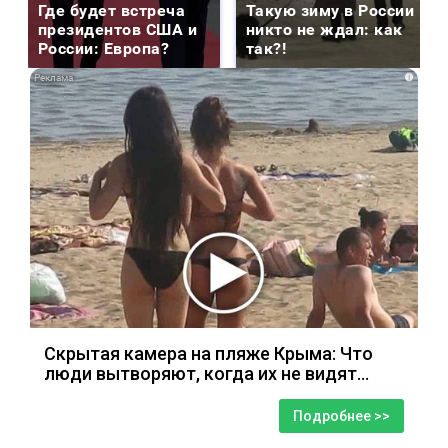
Где будет встреча
Такую зиму в России
президентов США и
никто не ждал: как
России: Европа?
так?!
i
Скрытая камера на пляже Крыма: Что
люди вытворяют, когда их не видят...
Подробнее >>