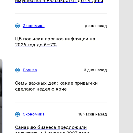
имущества в РФ сократят до 44 дней
Экономика
день назад
ЦБ повысил прогноз инфляции на
2026 год до 6–7%
Польза
3 дня назад
Семь важных дел: какие привычки
сделают неделю ярче
Экономика
18 часов назад
Таких событий не
Все новости по
было с 1945: чего
падению вертолета на
Санацию бизнеса предложили
ждать всем нам?
Кавказе: читать здесь