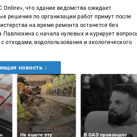
 Online», что здание ведомства ожидает
ные решения по организации работ примут после
истерства на время ремонта останется без
а Павлюхина с начала нулевых и курирует вопрос
с отходами, водопользования и экологического
ющая новость ↓
ы
Не ешьте эту
В ОАЭ произошло