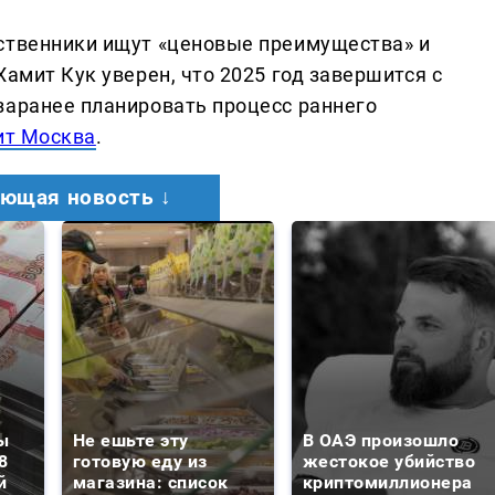
ственники ищут «ценовые преимущества» и
Хамит Кук уверен, что 2025 год завершится с
заранее планировать процесс раннего
ит Москва
.
ющая новость ↓
ы
Не ешьте эту
В ОАЭ произошло
8
готовую еду из
жестокое убийство
й
магазина: список
криптомиллионера