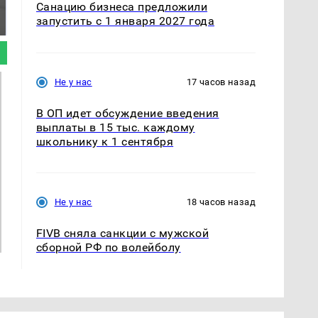
Санацию бизнеса предложили
было с 1945: чего
падению вертолета на
запустить с 1 января 2027 года
ждать всем нам?
Кавказе: читать здесь
Не у нас
17 часов назад
В ОП идет обсуждение введения
выплаты в 15 тыс. каждому
школьнику к 1 сентября
Не у нас
18 часов назад
FIVB сняла санкции с мужской
сборной РФ по волейболу