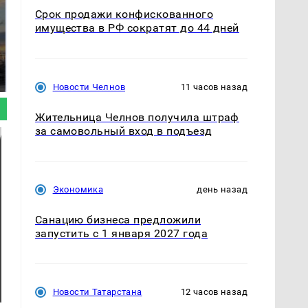
Срок продажи конфискованного
имущества в РФ сократят до 44 дней
СМИ: В Химках на
полицейскую
В магазинах России
машину напали и
ажиотаж из-за этого
подожгли.
продукта: что купить?
Новости Челнов
11 часов назад
Жительница Челнов получила штраф
за самовольный вход в подъезд
Экономика
день назад
Санацию бизнеса предложили
запустить с 1 января 2027 года
Новости Татарстана
12 часов назад