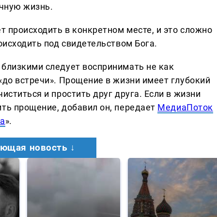
ечную жизнь.
ет происходить в конкретном месте, и это сложно
роисходить под свидетельством Бога.
 близкими следует воспринимать не как
«до встречи». Прощение в жизни имеет глубокий
иститься и простить друг друга. Если в жизни
ить прощение, добавил он, передает
МедиаПоток
а
».
ющая новость ↓