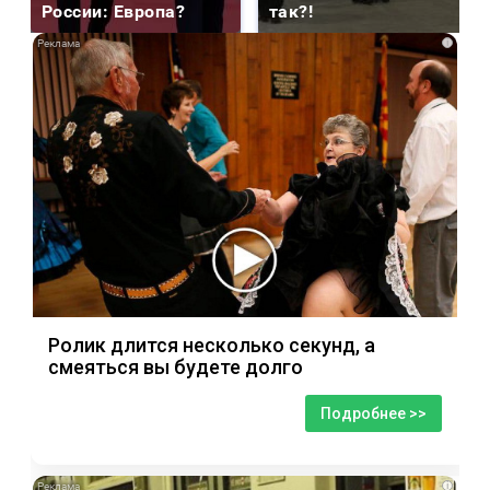
России: Европа?
так?!
i
Ролик длится несколько секунд, а
смеяться вы будете долго
Подробнее >>
i