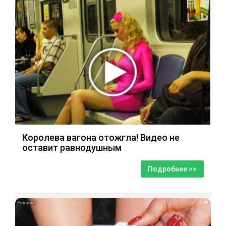
Королева вагона отожгла! Видео не
оставит равнодушным
Подробнее >>
i