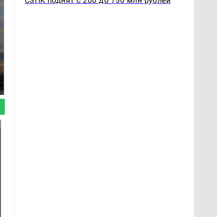
СЗПК поднят с 200 до 750 млн рублей
СМИ: В Химках на
полицейскую
В магазинах России
машину напали и
ажиотаж из-за этого
подожгли.
продукта: что купить?