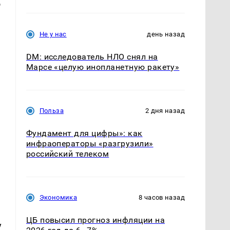
о
,
Не у нас
день назад
DM: исследователь НЛО снял на
Марсе «целую инопланетную ракету»
Польза
2 дня назад
Фундамент для цифры»: как
инфраоператоры «разгрузили»
российский телеком
Экономика
8 часов назад
ЦБ повысил прогноз инфляции на
у