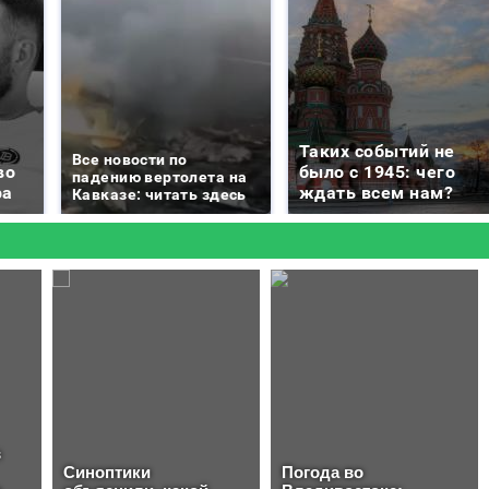
Таких событий не
Все новости по
во
было с 1945: чего
падению вертолета на
ра
ждать всем нам?
Кавказе: читать здесь