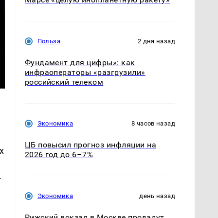
Польза
2 дня назад
Фундамент для цифры»: как
инфраоператоры «разгрузили»
российский телеком
Экономика
8 часов назад
ЦБ повысил прогноз инфляции на
х
2026 год до 6–7%
-
Экономика
день назад
Рижский вокзал в Москве продадут