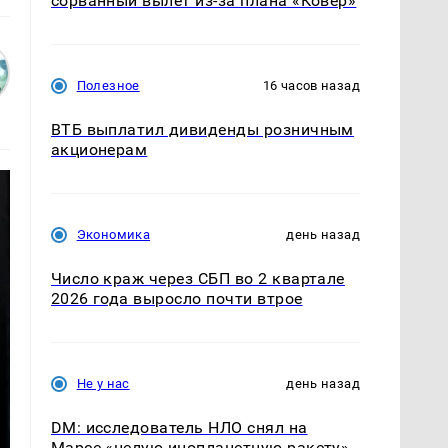
сорванный вылет из-за плана «Ковер»
Полезное
16 часов назад
ВТБ выплатил дивиденды розничным
акционерам
Экономика
день назад
Число краж через СБП во 2 квартале
2026 года выросло почти втрое
Не у нас
день назад
DM: исследователь НЛО снял на
Марсе «целую инопланетную ракету»