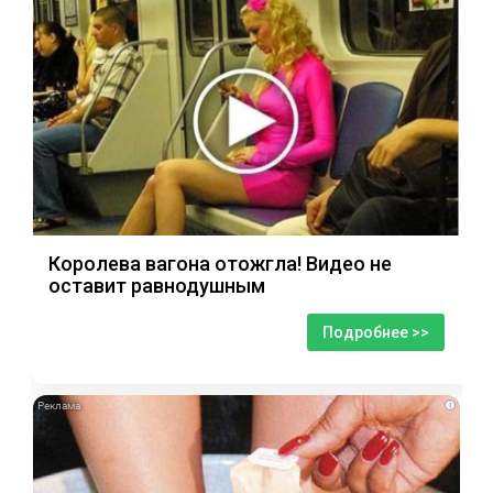
Королева вагона отожгла! Видео не
оставит равнодушным
Подробнее >>
i