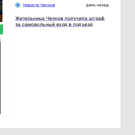
полицейскую
Где будет встреча
Новости Челнов
день назад
машину напали и
президентов США и
подожгли.
России: Европа?
Жительница Челнов получила штраф
за самовольный вход в подъезд