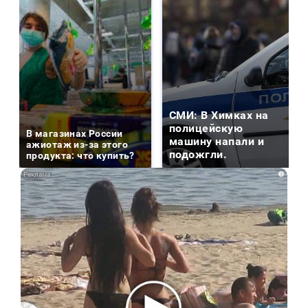
СМИ: В Химках на
полицейскую
В магазинах России
машину напали и
ажиотаж из-за этого
подожгли.
продукта: что купить?
i