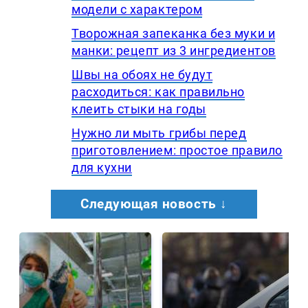
модели с характером
Творожная запеканка без муки и
манки: рецепт из 3 ингредиентов
Швы на обоях не будут
расходиться: как правильно
клеить стыки на годы
Нужно ли мыть грибы перед
приготовлением: простое правило
для кухни
Следующая новость ↓