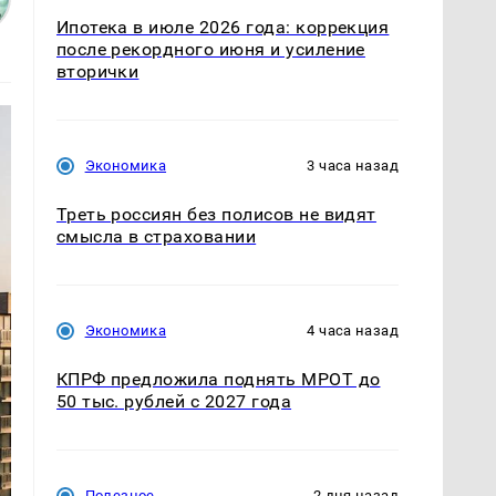
Ипотека в июле 2026 года: коррекция
после рекордного июня и усиление
вторички
Экономика
3 часа назад
Треть россиян без полисов не видят
смысла в страховании
Экономика
4 часа назад
КПРФ предложила поднять МРОТ до
50 тыс. рублей с 2027 года
Полезное
2 дня назад