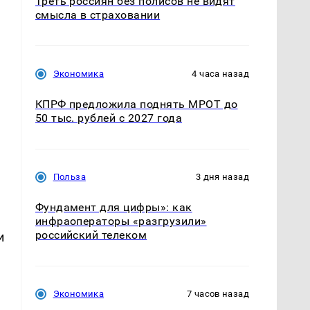
Треть россиян без полисов не видят
смысла в страховании
Экономика
4 часа назад
КПРФ предложила поднять МРОТ до
50 тыс. рублей с 2027 года
Польза
3 дня назад
Фундамент для цифры»: как
инфраоператоры «разгрузили»
российский телеком
и
Экономика
7 часов назад