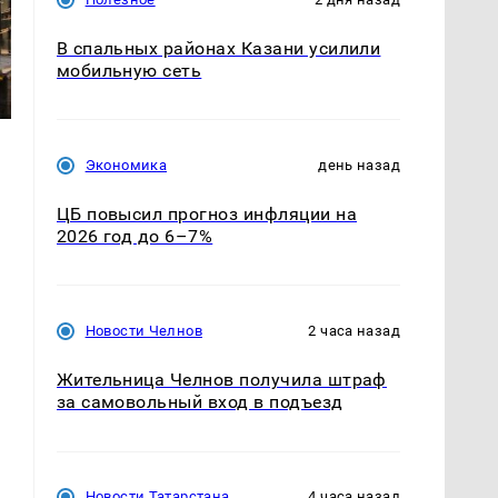
В спальных районах Казани усилили
мобильную сеть
Экономика
день назад
ЦБ повысил прогноз инфляции на
2026 год до 6–7%
Новости Челнов
2 часа назад
Жительница Челнов получила штраф
за самовольный вход в подъезд
ь
Новости Татарстана
4 часа назад