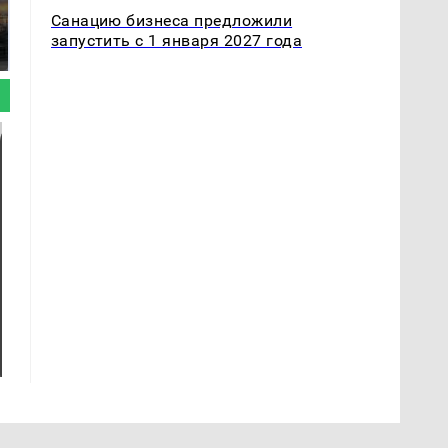
полицейскую
Санацию бизнеса предложили
В магазинах России
машину напали и
ажиотаж из-за этого
запустить с 1 января 2027 года
подожгли.
продукта: что купить?