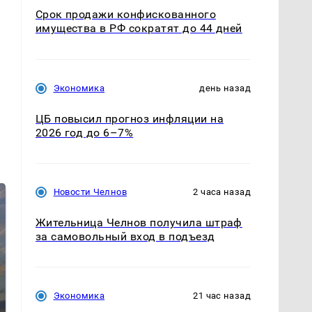
Срок продажи конфискованного
имущества в РФ сократят до 44 дней
Экономика
день назад
ЦБ повысил прогноз инфляции на
2026 год до 6–7%
Новости Челнов
2 часа назад
Жительница Челнов получила штраф
за самовольный вход в подъезд
Экономика
21 час назад
СМИ: В Химках на