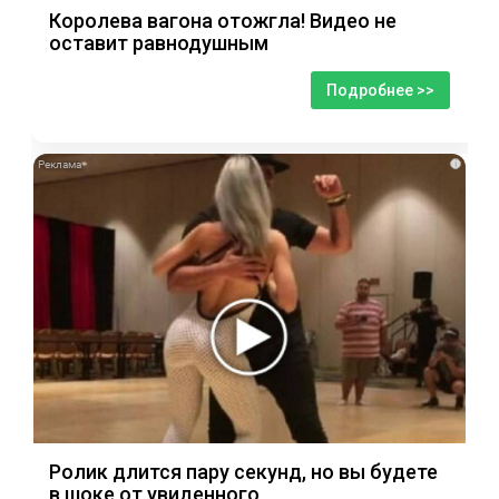
Королева вагона отожгла! Видео не
оставит равнодушным
Подробнее >>
i
Ролик длится пару секунд, но вы будете
в шоке от увиденного