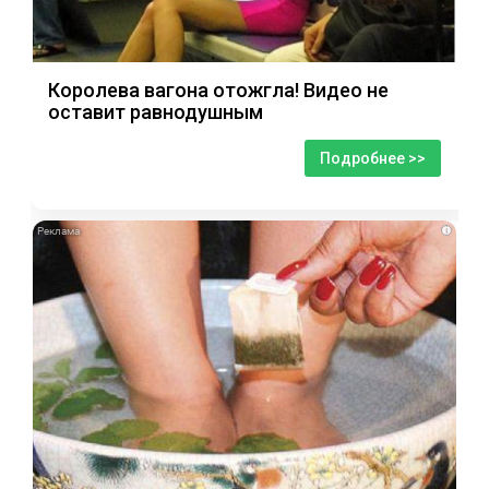
Королева вагона отожгла! Видео не
оставит равнодушным
Подробнее >>
i