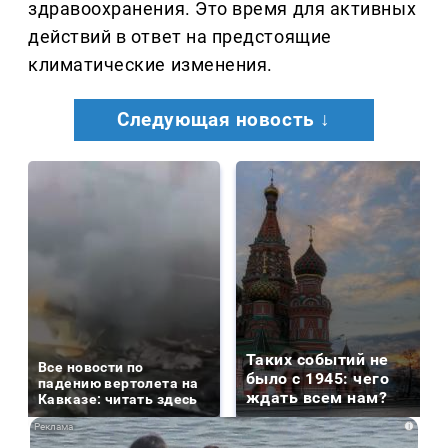
здравоохранения. Это время для активных
действий в ответ на предстоящие
климатические изменения.
Следующая новость ↓
Таких событий не
Все новости по
было с 1945: чего
падению вертолета на
ждать всем нам?
Кавказе: читать здесь
i