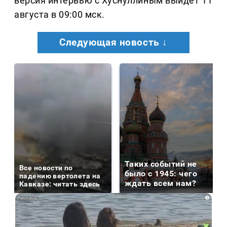
версия интервью с Хуснуллиным выйдет 11
августа в 09:00 мск.
Следующая новость ↓
Таких событий не
Все новости по
было с 1945: чего
падению вертолета на
ждать всем нам?
Кавказе: читать здесь
i