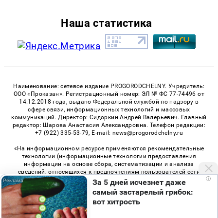
Наша статистика
Наименование: сетевое издание PROGORODCHELNY. Учредитель:
ООО «Проказан». Регистрационный номер: ЭЛ № ФС 77-74496 от
14.12.2018 года, выдано Федеральной службой по надзору в
сфере связи, информационных технологий и массовых
коммуникаций. Директор: Сидоркин Андрей Валерьевич. Главный
редактор: Шарова Анастасия Александровна. Телефон редакции:
+7 (922) 335-53-79, E-mail: news@progorodchelny.ru
«На информационном ресурсе применяются рекомендательные
технологии (информационные технологии предоставления
информации на основе сбора, систематизации и анализа
сведений, относящихся к предпочтениям пользователей сети
i
«Интернет», находящихся на территории Российской
За 5 дней исчезнет даже
Федерации)». Правила применения рекомендательных
самый застарелый грибок:
технологий в виджетах рекламно-обменной сети
«СМИ2» (PDF)
,
вот хитрость
«Sparrow» (PDF)