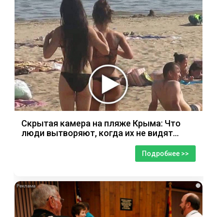
Скрытая камера на пляже Крыма: Что
люди вытворяют, когда их не видят...
Подробнее >>
i