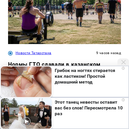
Новости Татарстана
9 часов назад
Нормы ГТО сдавали в казанском
i
Грибок на ногтях стирается
экстрим-парке «УРАМ»
как ластиком! Простой
домашний метод
Мы используем cookie. Во время посещения сайта
i
Этот танец невесты оставит
вы соглашаетесь с тем, что мы обрабатываем
вас без слов! Пересмотрела 10
ваши персональные данные с использованием
раз
метрик Яндекс Метрика, top.mail.ru, LiveInternet.
Размещение рекламы
Я согласен