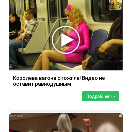
Королева вагона отожгла! Видео не
оставит равнодушным
Подробнее >>
i