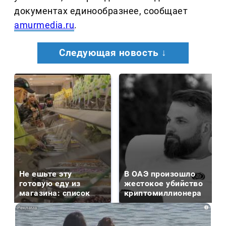
документах единообразнее, сообщает
amurmedia.ru
.
Следующая новость ↓
Не ешьте эту
В ОАЭ произошло
готовую еду из
жестокое убийство
магазина: список
криптомиллионера
i