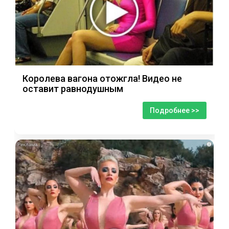
Королева вагона отожгла! Видео не
оставит равнодушным
Подробнее >>
i