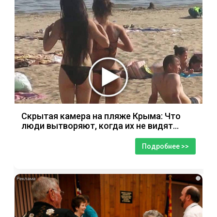
Скрытая камера на пляже Крыма: Что
люди вытворяют, когда их не видят...
Подробнее >>
i