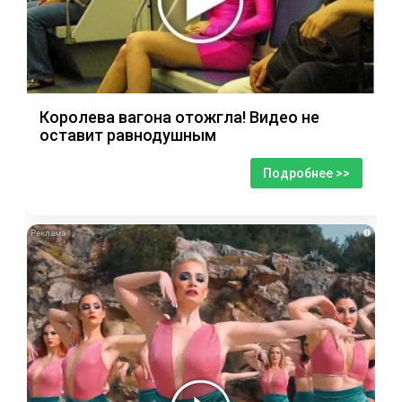
Королева вагона отожгла! Видео не
оставит равнодушным
Подробнее >>
i