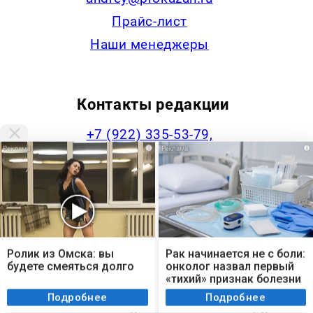
Прайс-лист
Наши менеджеры
Контакты редакции
+7 (922) 335-53-79,
i
i
news@progorodchelny.ru
Наша статистика
Мы используем cookie. Во время посещения сайта
вы соглашаетесь с тем, что мы обрабатываем
Ролик из Омска: вы
Рак начинается не с боли:
ваши персональные данные с использованием
будете смеяться долго
онколог назвал первый
метрик Яндекс Метрика, top.mail.ru, LiveInternet.
«тихий» признак болезни
Я согласен
Подробнее
Подробнее
Наименование: сетевое издание PROGORODCHELNY. Учредитель: