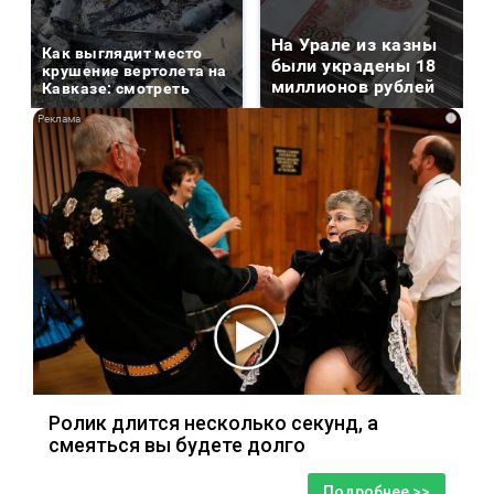
На Урале из казны
Как выглядит место
были украдены 18
крушение вертолета на
миллионов рублей
Кавказе: смотреть
i
Ролик длится несколько секунд, а
смеяться вы будете долго
Подробнее >>