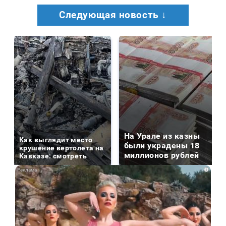
Следующая новость ↓
На Урале из казны
Как выглядит место
были украдены 18
крушение вертолета на
миллионов рублей
Кавказе: смотреть
i