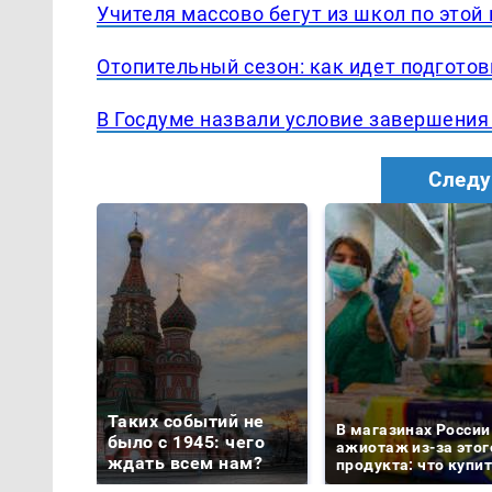
Учителя массово бегут из школ по этой
Отопительный сезон: как идет подготов
В Госдуме назвали условие завершения
Следу
Таких событий не
В магазинах России
было с 1945: чего
ажиотаж из-за этог
ждать всем нам?
продукта: что купи