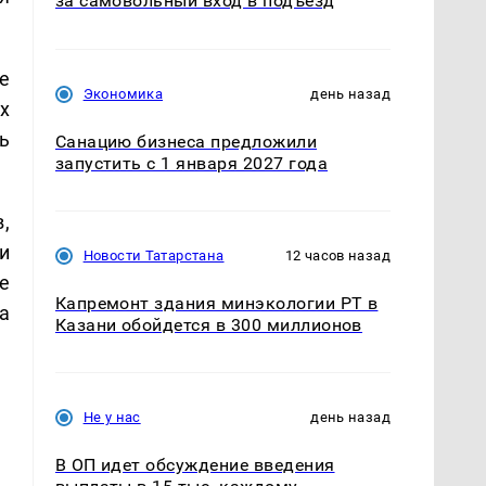
за самовольный вход в подъезд
е
Экономика
день назад
х
ь
Санацию бизнеса предложили
запустить с 1 января 2027 года
,
и
Новости Татарстана
12 часов назад
е
Капремонт здания минэкологии РТ в
а
Казани обойдется в 300 миллионов
Не у нас
день назад
В ОП идет обсуждение введения