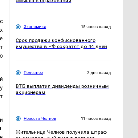
смысла в страховании
с
Экономика
15 часов назад
х
е
Срок продажи конфискованного
имущества в РФ сократят до 44 дней
т
о
Полезное
2 дня назад
й
ВТБ выплатил дивиденды розничным
у
акционерам
т
Новости Челнов
11 часов назад
и
.
Жительница Челнов получила штраф
я