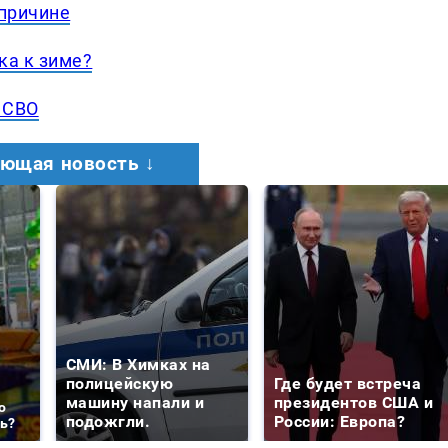
 причине
ка к зиме?
 СВО
ющая новость ↓
СМИ: В Химках на
полицейскую
Где будет встреча
машину напали и
президентов США и
о
подожгли.
России: Европа?
ть?