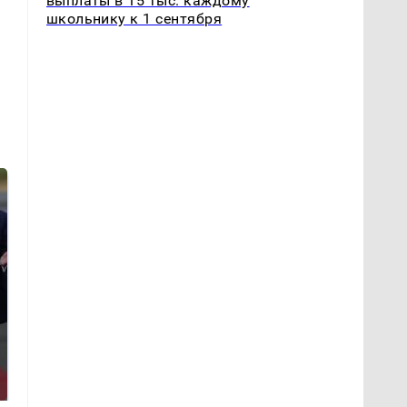
выплаты в 15 тыс. каждому
школьнику к 1 сентября
Такую зиму в России
Как выглядит место
никто не ждал: как
крушение вертолета на
так?!
Кавказе: смотреть