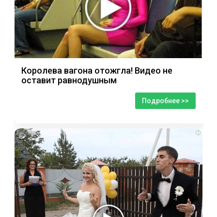
Королева вагона отожгла! Видео не
оставит равнодушным
Подробнее >>
i