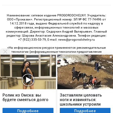
Наименование: сетевое издание PROGORODCHELNY. Учредитель:
ООО «Проказан». Регистрационный номер: ЭЛ № ФС 77-74496 от
14.12.2018 года, выдано Федеральной службой по надзору в
сфере связи, информационных технологий и массовых
коммуникаций. Директор: Сидоркин Андрей Валерьевич. Главный
редактор: Шарова Анастасия Александровна. Телефон редакции:
+7 (922) 335-53-79, E-mail: news@progorodchelny.ru
«На информационном ресурсе применяются рекомендательные
технологии (информационные технологии предоставления
информации на основе сбора, систематизации и анализа
i
i
сведений, относящихся к предпочтениям пользователей сети
«Интернет», находящихся на территории Российской
Федерации)». Правила применения рекомендательных
технологий в виджетах рекламно-обменной сети
«СМИ2» (PDF)
,
«Sparrow» (PDF)
Мы используем cookie. Во время посещения сайта
© 2026 «PROGorodChelny» | Все права защищены
вы соглашаетесь с тем, что мы обрабатываем
Ролик из Омска: вы
Заставляли целовать
ваши персональные данные с использованием
будете смеяться долго
ноги и извиняться:
Возрастная категория сайта 16+
метрик Яндекс Метрика, top.mail.ru, LiveInternet.
школьники устроили
Политика конфиденциальности
жесткую дедовщину
Я согласен
Подробнее
Подробнее