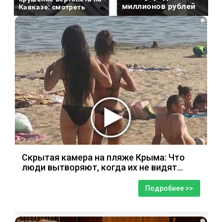
миллионов рублей
Кавказе: смотреть
i
Скрытая камера на пляже Крыма: Что
люди вытворяют, когда их не видят...
Подробнее >>
i