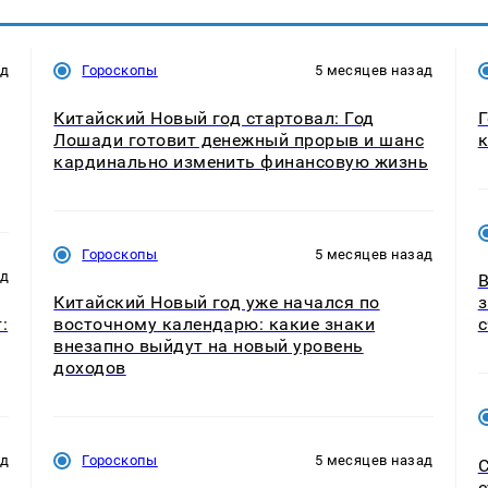
ад
Гороскопы
5 месяцев назад
Китайский Новый год стартовал: Год
Г
Лошади готовит денежный прорыв и шанс
к
кардинально изменить финансовую жизнь
Гороскопы
5 месяцев назад
ад
В
Китайский Новый год уже начался по
з
:
восточному календарю: какие знаки
внезапно выйдут на новый уровень
доходов
ад
Гороскопы
5 месяцев назад
С
с