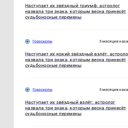
Наступает их звёздный триумф: астролог
назвала три знака, которым весна принесёт
судьбоносные перемены
Гороскопы
5 месяцев наз
Наступает их яркий звёздный взлёт: астроло
назвала три знака, которым весна принесёт
судьбоносные перемены
Гороскопы
5 месяцев наз
Наступает их звёздный взлёт: астролог
назвала три знака, которым весна принесёт
судьбоносные перемены