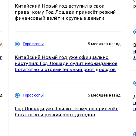
Китайский Новый год вступил в свои
права: кому Год Лошади принесёт резкий
финансовый взлёт и крупные деньги
ад
Гороскопы
5 месяцев назад
В
и
г
Китайский Новый год уже официально
з
наступил: Год Лошади сулит неожиданное
богатство и стремительный рост доходов
ад
Гороскопы
5 месяцев назад
Д
п
Год Лошади уже близко: кому он принесёт
н
богатство и резкий рост доходов