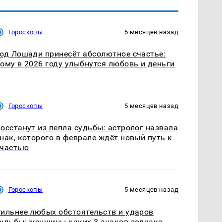
Гороскопы
5 месяцев назад
од Лошади принесёт абсолютное счастье:
ому в 2026 году улыбнутся любовь и деньги
Гороскопы
5 месяцев назад
осстанут из пепла судьбы: астролог назвала
нак, которого в феврале ждёт новый путь к
счастью
Гороскопы
5 месяцев назад
ильнее любых обстоятельств и ударов
удьбы: женщины каких 3 знаков зодиака