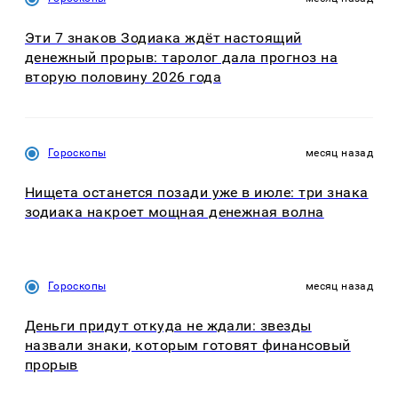
Эти 7 знаков Зодиака ждёт настоящий
денежный прорыв: таролог дала прогноз на
вторую половину 2026 года
Гороскопы
месяц назад
Нищета останется позади уже в июле: три знака
зодиака накроет мощная денежная волна
Гороскопы
месяц назад
Деньги придут откуда не ждали: звезды
назвали знаки, которым готовят финансовый
прорыв