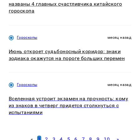
названы 4 главных счастливчика китайского
гороскопа
Гороскопы
месяц назад
Июнь откроет судьбоносный коридор: знаки
зодиака окажутся на пороге больших перемен
Гороскопы
месяц назад
Вселенная устроит экзамен на прочность: кому
из знаков в четверг придется столкнуться с
испытаниями
«
1
2
3
4
5
6
7
8
9
10
»