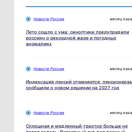
Новости России
месяц наз
Лето сошло с ума: синоптики предупредили
россиян о рекордной жаре и погодных
аномалиях
Новости России
месяц наз
Индексация пенсий отменяется: пенсионера
сообщили о новом решении на 2027 год
Новости России
месяц наз
Сплошная и медленный трактор больше не
повод гадать: Верховный суд дал важный