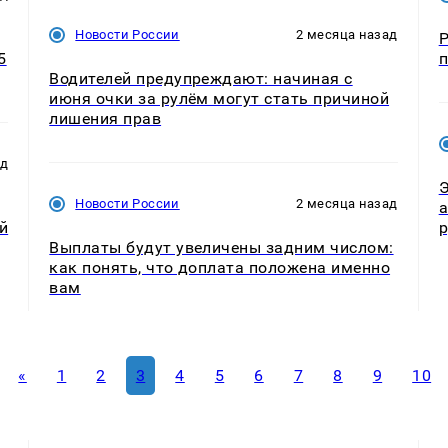
Новости России
2 месяца назад
Р
5
п
Водителей предупреждают: начиная с
июня очки за рулём могут стать причиной
лишения прав
ад
Э
Новости России
2 месяца назад
а
й
р
Выплаты будут увеличены задним числом:
как понять, что доплата положена именно
вам
«
1
2
3
4
5
6
7
8
9
10