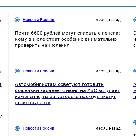
ад
Новости России
месяц назад
Почти 6600 рублей могут списать с пенсии:
С
кому в июле стоит особенно внимательно
н
проверить начисления
с
ад
Новости России
месяц назад
м
Автомобилистам советуют готовить
А
кошельки заранее: с июня на АЗС вступает
м
изменение, из-за которого расходы могут
п
резко вырасти
ад
Новости России
месяц назад
Т