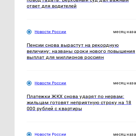
ответ для водителей
Новости России
месяц наз
Пенсии снова вырастут на рекордную
величину: названы сроки нового повышения
выплат для миллионов россиян
Новости России
месяц наз
Платежки ЖКХ снова ударят по нервам:
жильцам готовят неприятную строку на 18
000 рублей с квартиры
Новости России
месяц наз