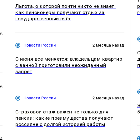
Льгота, о которой почти никто не знает:
р
как пенсионеры получают отдых за
г
государственный счёт
ад
Новости России
2 месяца назад
С
С июня все меняется: владельцам квартир
д
с ванной приготовили неожиданный
п
запрет
ад
Новости России
2 месяца назад
Э
Страховой стаж важен не только для
5
пенсии: какие преимущества получают
россияне с долгой историей работы
ад