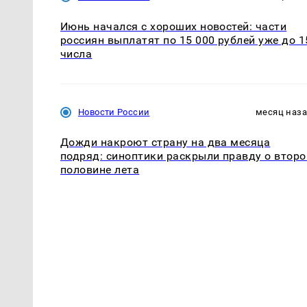
Июнь начался с хороших новостей: части
россиян выплатят по 15 000 рублей уже до 1
числа
Новости России
месяц наз
Дожди накроют страну на два месяца
подряд: синоптики раскрыли правду о второ
половине лета