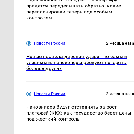
придется переделывать обратно: какие
перепланировки теперь под особым
контролем
Новости России
2 месяца наз
Новые правила дарения ударят по самым
уязвимым: пенсионеры рискуют потерять
больше других
Новости России
3 месяца наз
Чиновников будут отстранять за рост
платежей ЖКХ: как государство берет цены
под жесткий контроль