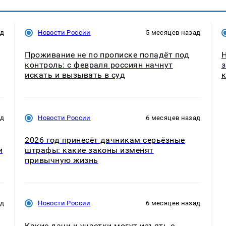
ад
Новости России
5 месяцев назад
Проживание не по прописке попадёт под
Н
контроль: с февраля россиян начнут
з
искать и вызывать в суд
к
ад
Новости России
6 месяцев назад
2026 год принесёт дачникам серьёзные
и
штрафы: какие законы изменят
привычную жизнь
ад
Новости России
6 месяцев назад
Какие дачи и участки могут изъять с