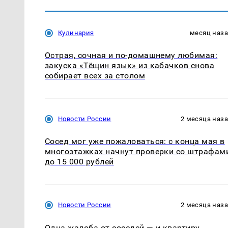
Кулинария
месяц наз
Острая, сочная и по-домашнему любимая:
закуска «Тёщин язык» из кабачков снова
собирает всех за столом
Новости России
2 месяца наз
Сосед мог уже пожаловаться: с конца мая в
многоэтажках начнут проверки со штрафам
до 15 000 рублей
Новости России
2 месяца наз
Одна жалоба от соседей — и квартиру