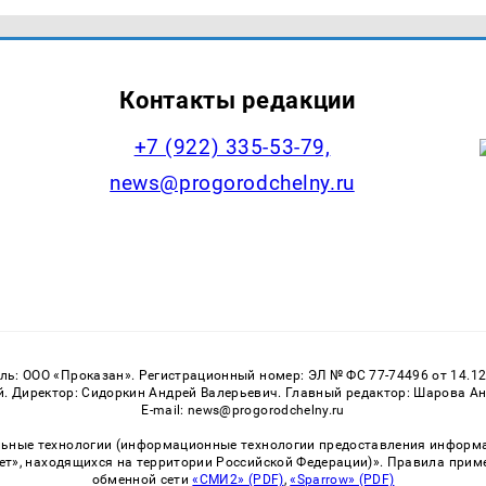
Контакты редакции
+7 (922) 335-53-79,
news@progorodchelny.ru
: ООО «Проказан». Регистрационный номер: ЭЛ № ФС 77-74496 от 14.12
 Директор: Сидоркин Андрей Валерьевич. Главный редактор: Шарова Анас
E-mail: news@progorodchelny.ru
ные технологии (информационные технологии предоставления информаци
ет», находящихся на территории Российской Федерации)». Правила прим
обменной сети
«СМИ2» (PDF)
,
«Sparrow» (PDF)